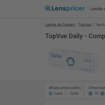
Lentile
Lentile de Contact
/
TopVue
/
TopVu
TopVue Daily - Compa
Afișați prețul pentru
Dimensiun
Lună
Cutie
10