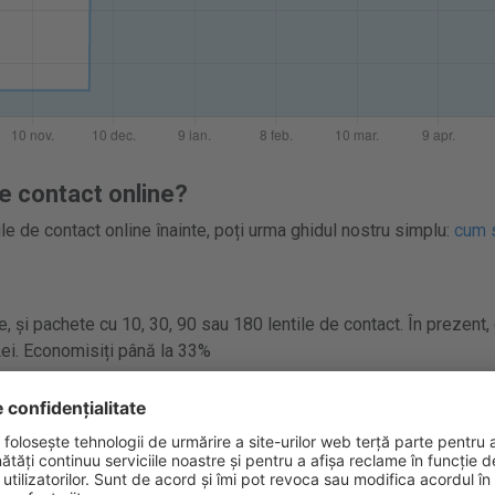
e contact online?
le de contact online înainte, poți urma ghidul nostru simplu:
cum s
, și pachete cu 10, 30, 90 sau 180 lentile de contact. În prezent,
Lei. Economisiți până la 33%
na prețurile înainte de a cumpăra TopVue Daily online. Lensprice
, ca să găsești ușor prețuri competitive și să economisești la len
, 30, 90 sau 180 lentile de contact.