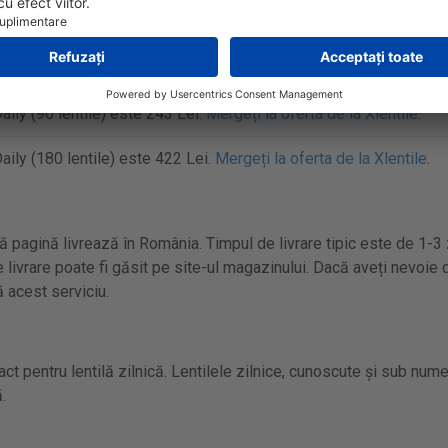
ily (10 lentile) este 35 Lei.
Mergeți la oferta de la Xlentile
.
ily (30 lentile) este 93 Lei.
Mergeți la oferta de la Xlentile
.
ily (90 lentile) este 243 Lei.
Mergeți la oferta de la Xlentile
.
ily (180 lentile) este 422 Lei.
Mergeți la oferta de la Xlentile
.
 pagină livrează în România. Timpul de livrare tipic este de 1-3 
 livrare poate fi găsit pe site-ul magazinului. Dacă aveți nevoie d
 acest serviciu.
t pentru lentilă zilnică. Lentilele zilnice, cunoscute și sub numel
.