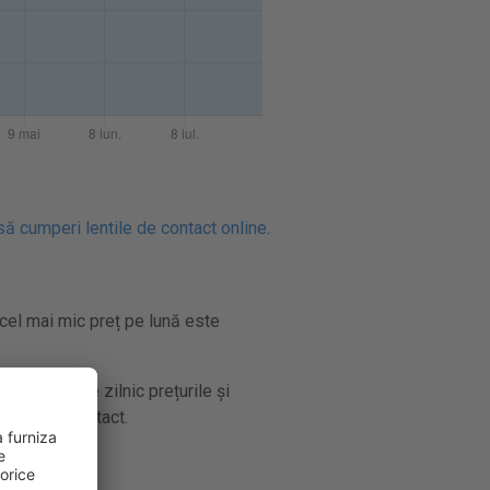
ă cumperi lentile de contact online
.
 cel mai mic preț pe lună este
r urmărește zilnic prețurile și
tilele de contact.