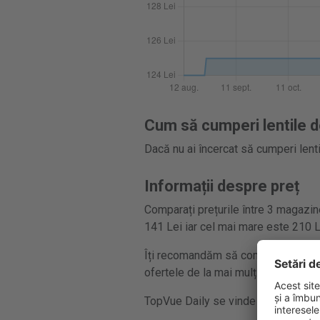
Cum să cumperi lentile d
Dacă nu ai încercat să cumperi lenti
Informații despre preț
Comparați prețurile între 3 magazine
141 Lei iar cel mai mare este 210 
Îți recomandăm să compari întotdeau
ofertele de la mai mulți comercianți
TopVue Daily se vinde în cutii cu 10