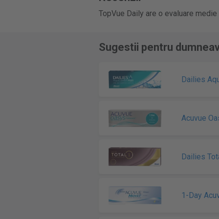
TopVue Daily are o evaluare medie 
Sugestii pentru dumnea
Dailies Aq
Acuvue Oa
Dailies Tot
1-Day Acu