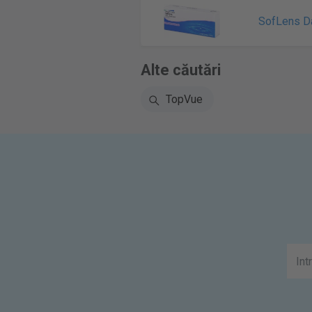
SofLens Da
Alte căutări
TopVue