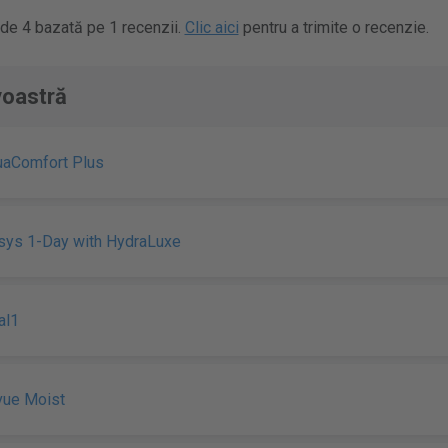
de 4 bazată pe 1 recenzii.
Clic aici
pentru a trimite o recenzie.
voastră
uaComfort Plus
sys 1-Day with HydraLuxe
al1
vue Moist