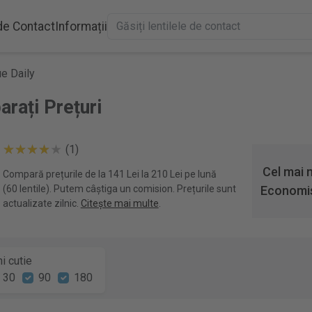
 de Contact
Informații
e Daily
rați Prețuri
(1)
Cel mai 
Compară prețurile de la 141 Lei la 210 Lei pe lună
(60 lentile). Putem câștiga un comision. Prețurile sunt
Economis
actualizate zilnic.
Citește mai multe
.
i cutie
30
90
180