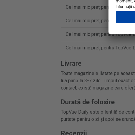
Cel mai mic preț pentru TopVue Da
Cel mai mic preț pentru TopVue Da
Cel mai mic preț pentru TopVue Da
Cel mai mic preț pentru TopVue Da
Livrare
Toate magazinele listate pe această
lua până la 3-7 zile. Timpul exact de
contact, există magazine care oferă
Durată de folosire
TopVue Daily este o lentilă de contac
purtate pentru o zi și apoi se aruncă
Recenzii