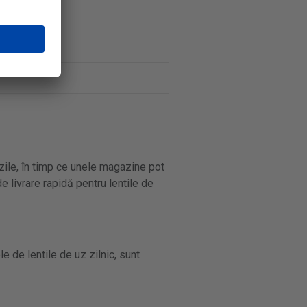
zile, în timp ce unele magazine pot
e livrare rapidă pentru lentile de
e de lentile de uz zilnic, sunt