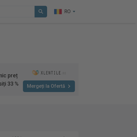
RO
mic preț
iți 33 %
Mergeți la Ofertă