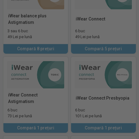
iWear balance plus
iWear Connect
Astigmatism
3 sau 6 buc
6 buc
49 Lei pe lună
49 Lei pe lună
Compară 8 prețuri
Compară 5 prețuri
iWear Connect
iWear Connect Presbyopia
Astigmatism
6 buc
6 buc
73 Lei pe lună
101 Lei pe lună
Compară 1 prețuri
Compară 1 prețuri