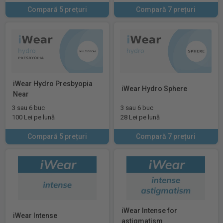
Compară 5 prețuri
Compară 7 prețuri
iWear Hydro Presbyopia
iWear Hydro Sphere
Near
3 sau 6 buc
3 sau 6 buc
100 Lei pe lună
28 Lei pe lună
Compară 5 prețuri
Compară 7 prețuri
iWear Intense for
iWear Intense
astigmatism