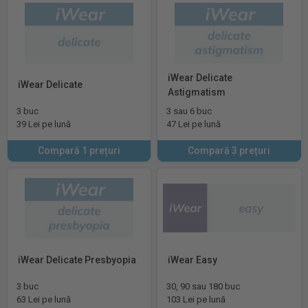
iWear Delicate
iWear Delicate
Astigmatism
3 buc
3 sau 6 buc
39 Lei pe lună
47 Lei pe lună
Compară 1 prețuri
Compară 3 prețuri
iWear Delicate Presbyopia
iWear Easy
3 buc
30, 90 sau 180 buc
63 Lei pe lună
103 Lei pe lună