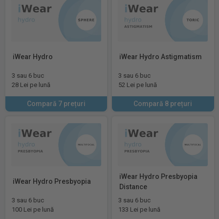
iWear Hydro
iWear Hydro Astigmatism
3 sau 6 buc
3 sau 6 buc
28 Lei pe lună
52 Lei pe lună
Compară 7 prețuri
Compară 8 prețuri
iWear Hydro Presbyopia
iWear Hydro Presbyopia
Distance
3 sau 6 buc
3 sau 6 buc
100 Lei pe lună
133 Lei pe lună