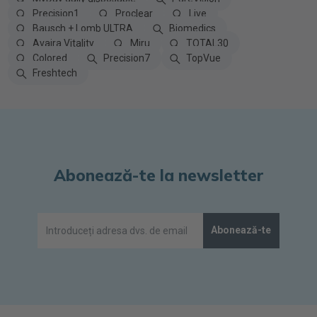
Precision1
Proclear
Live
Bausch + Lomb ULTRA
Biomedics
Avaira Vitality
Miru
TOTAL30
Colored
Precision7
TopVue
Freshtech
Abonează-te la newsletter
Abonează-te