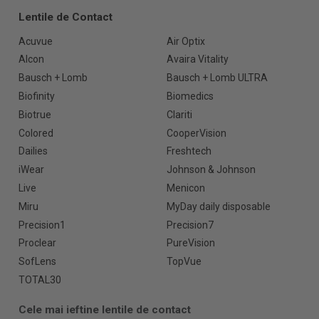
Lentile de Contact
Acuvue
Air Optix
Alcon
Avaira Vitality
Bausch + Lomb
Bausch + Lomb ULTRA
Biofinity
Biomedics
Biotrue
Clariti
Colored
CooperVision
Dailies
Freshtech
iWear
Johnson & Johnson
Live
Menicon
Miru
MyDay daily disposable
Precision1
Precision7
Proclear
PureVision
SofLens
TopVue
TOTAL30
Cele mai ieftine lentile de contact