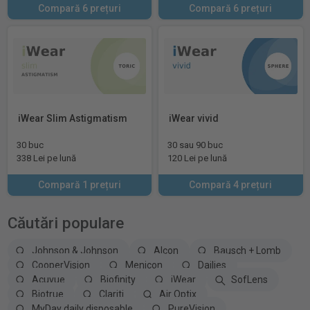
Compară 6 prețuri
Compară 6 prețuri
iWear Slim Astigmatism
iWear vivid
30 buc
30 sau 90 buc
338 Lei pe lună
120 Lei pe lună
Compară 1 prețuri
Compară 4 prețuri
Căutări populare
Johnson & Johnson
Alcon
Bausch + Lomb
CooperVision
Menicon
Dailies
Acuvue
Biofinity
iWear
SofLens
Biotrue
Clariti
Air Optix
MyDay daily disposable
PureVision