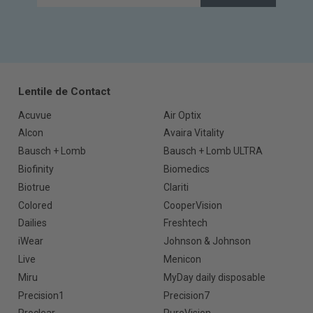
Lentile de Contact
Acuvue
Air Optix
Alcon
Avaira Vitality
Bausch + Lomb
Bausch + Lomb ULTRA
Biofinity
Biomedics
Biotrue
Clariti
Colored
CooperVision
Dailies
Freshtech
iWear
Johnson & Johnson
Live
Menicon
Miru
MyDay daily disposable
Precision1
Precision7