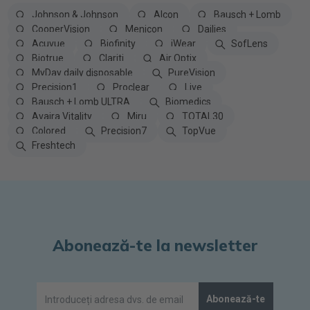
Johnson & Johnson
Alcon
Bausch + Lomb
CooperVision
Menicon
Dailies
Acuvue
Biofinity
iWear
SofLens
Biotrue
Clariti
Air Optix
MyDay daily disposable
PureVision
Precision1
Proclear
Live
Bausch + Lomb ULTRA
Biomedics
Avaira Vitality
Miru
TOTAL30
Colored
Precision7
TopVue
Freshtech
Abonează-te la newsletter
Abonează-te