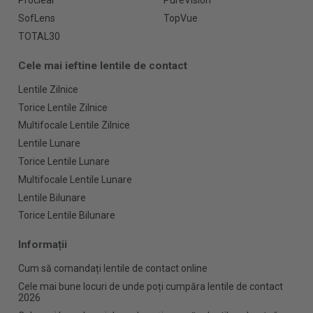
Proclear
PureVision
SofLens
TopVue
TOTAL30
Cele mai ieftine lentile de contact
Lentile Zilnice
Torice Lentile Zilnice
Multifocale Lentile Zilnice
Lentile Lunare
Torice Lentile Lunare
Multifocale Lentile Lunare
Lentile Bilunare
Torice Lentile Bilunare
Informații
Cum să comandați lentile de contact online
Cele mai bune locuri de unde poți cumpăra lentile de contact
2026