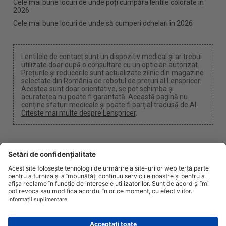
Cele mai bune locuri de unde poți cumpăra lentile colorate în
2026
Cele mai bune locuri de unde să cumperi ochelari în 2026
Lentilele de contact sunt un dispozitiv medical și ar trebui
utilizate doar după o consultare cu un optician autorizat.
Prețurile și reducerile sunt actualizate zilnic din magazine
selectate din România de robotul de prețuri al Lenspricer.
Acestea sunt doar orientative, se pot schimba și
acuratețea nu poate fi garantată. Această pagină nu
conține sfaturi medicale și poate fi parțial tradusă de AI.
Citeste mai multe despre Lenspricer
.
Setări cookie
Putem câștiga un comision dacă folosiți unul dintre
linkurile noastre pentru a face o achiziție.
Despre noi
Știri
Informații
Confidențialitate
Legal