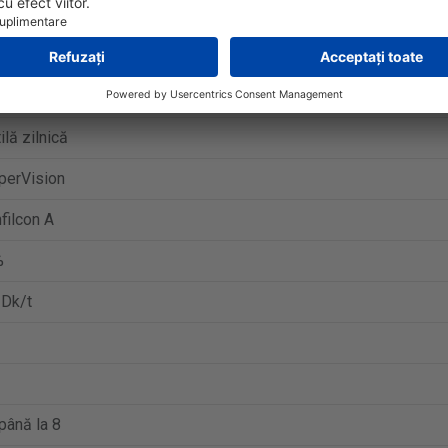
ay daily disposable
ilă zilnică
perVision
filcon A
%
 Dk/t
până la 8