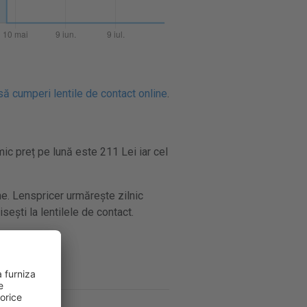
ă cumperi lentile de contact online
.
mic preț pe lună este 211 Lei iar cel
e. Lenspricer urmărește zilnic
sești la lentilele de contact.
optilen
.
optilen
.