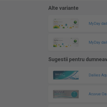
Alte variante
MyDay dail
MyDay dail
Sugestii pentru dumnea
Dailies Aq
Acuvue Oa