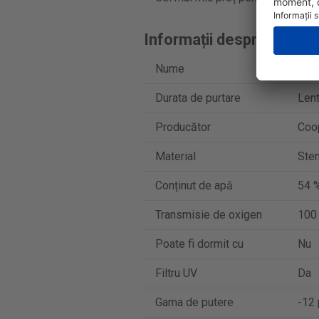
Informații despre produs
Nume
MyD
Durata de purtare
Lent
Producător
Coo
Material
Sten
Conținut de apă
54 
Transmisie de oxigen
100
Poate fi dormit cu
Nu
Filtru UV
Da
Gama de putere
-12 