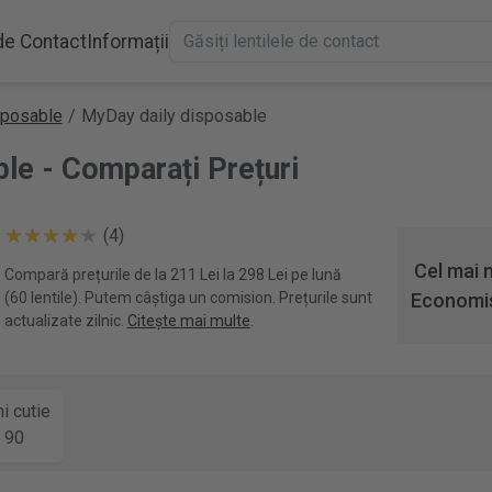
 de Contact
Informații
sposable
/
MyDay daily disposable
le - Comparați Prețuri
(4)
Cel mai 
Compară prețurile de la 211 Lei la 298 Lei pe lună
(60 lentile). Putem câștiga un comision. Prețurile sunt
Economis
actualizate zilnic.
Citește mai multe
.
i cutie
90