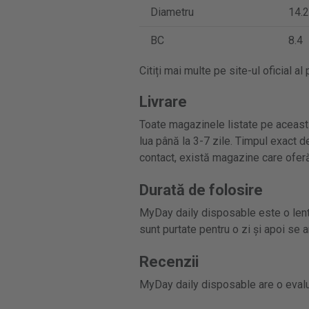
Diametru
14.2
BC
8.4
Citiți mai multe pe site-ul oficial al
Livrare
Toate magazinele listate pe această
lua până la 3-7 zile. Timpul exact de
contact, există magazine care oferă
Durată de folosire
MyDay daily disposable este o lentil
sunt purtate pentru o zi și apoi se a
Recenzii
MyDay daily disposable are o evalu