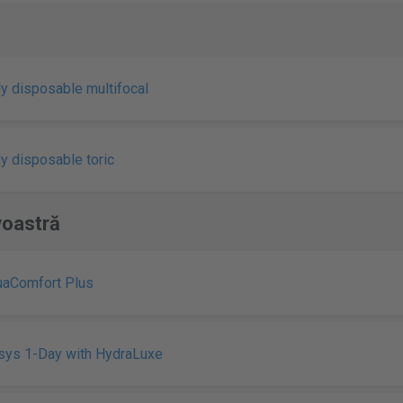
y disposable multifocal
y disposable toric
voastră
uaComfort Plus
sys 1-Day with HydraLuxe