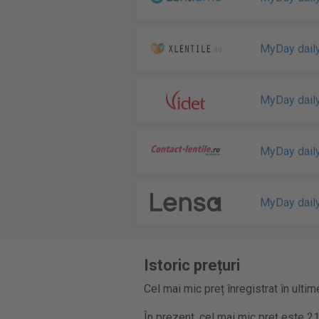
MyDay dail
MyDay dail
MyDay dail
MyDay dail
Istoric prețuri
Cel mai mic preț înregistrat în ultim
În prezent, cel mai mic preț este 21