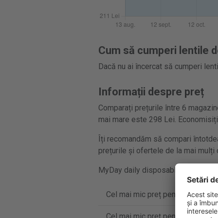
Cum să cumperi lentile d
Dacă nu ai încercat să cumperi lenti
Informații despre preț
Comparați prețurile între 6 magazine
mai mare este 298 Lei. Economisiț
Îți recomandăm să compari întotdea
prețurile și ofertele de la mai mulț
MyDay daily disposable se vinde în 
Cel mai mic preț pentru MyDay da
Cel mai mic preț pentru MyDay da