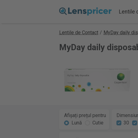
Lentile
Lentile de Contact
/
MyDay daily di
MyDay daily disposab
Afișați prețul pentru
Dimensiun
Lună
Cutie
30