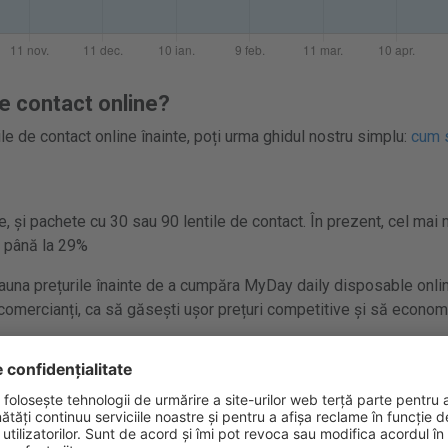
e contact online?
le de contact online înainte, poți urma ghidul nostru simplu:
cum s
, și pachete cu 30 sau 90 lentile de contact. În prezent, cel mai 
i până la 29%
una prețurile înainte de a cumpăra MyDay daily disposable onlin
i comercianți, ca să găsești ușor prețuri competitive și să economi
cutii cu 30 sau 90 lentile de contact.
ily disposable (30 lentile) este 107 Lei.
Mergeți la oferta de la 
ily disposable (90 lentile) este 317 Lei.
Mergeți la oferta de la 