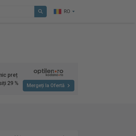
RO
mic preț
iți 29 %
Mergeți la Ofertă