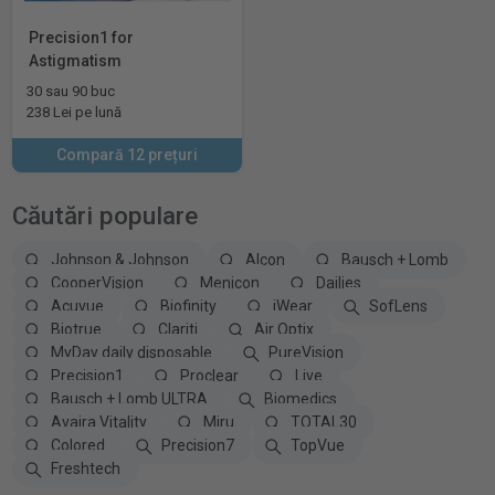
Precision1 for
Astigmatism
30 sau 90 buc
238 Lei pe lună
Compară 12 prețuri
Căutări populare
Johnson & Johnson
Alcon
Bausch + Lomb
CooperVision
Menicon
Dailies
Acuvue
Biofinity
iWear
SofLens
Biotrue
Clariti
Air Optix
MyDay daily disposable
PureVision
Precision1
Proclear
Live
Bausch + Lomb ULTRA
Biomedics
Avaira Vitality
Miru
TOTAL30
Colored
Precision7
TopVue
Freshtech