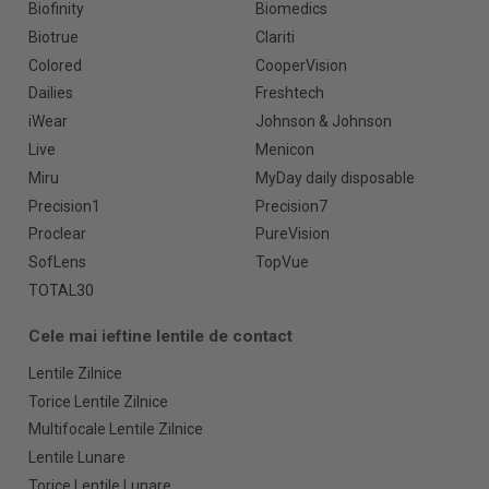
Biofinity
Biomedics
Biotrue
Clariti
Colored
CooperVision
Dailies
Freshtech
iWear
Johnson & Johnson
Live
Menicon
Miru
MyDay daily disposable
Precision1
Precision7
Proclear
PureVision
SofLens
TopVue
TOTAL30
Cele mai ieftine lentile de contact
Lentile Zilnice
Torice Lentile Zilnice
Multifocale Lentile Zilnice
Lentile Lunare
Torice Lentile Lunare