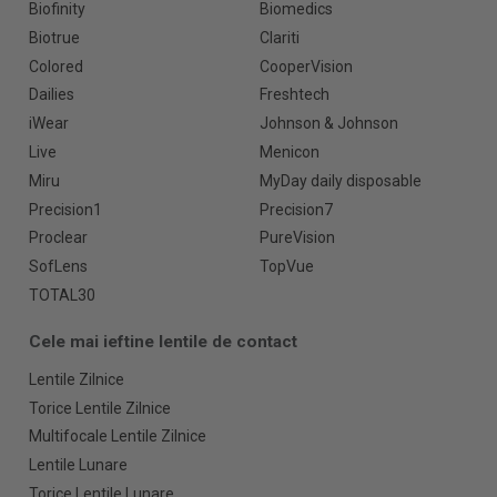
Biofinity
Biomedics
Biotrue
Clariti
Colored
CooperVision
Dailies
Freshtech
iWear
Johnson & Johnson
Live
Menicon
Miru
MyDay daily disposable
Precision1
Precision7
Proclear
PureVision
SofLens
TopVue
TOTAL30
Cele mai ieftine lentile de contact
Lentile Zilnice
Torice Lentile Zilnice
Multifocale Lentile Zilnice
Lentile Lunare
Torice Lentile Lunare