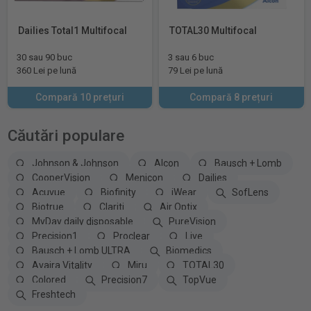
Dailies Total1 Multifocal
TOTAL30 Multifocal
30 sau 90 buc
3 sau 6 buc
360 Lei pe lună
79 Lei pe lună
Compară 10 prețuri
Compară 8 prețuri
Căutări populare
Johnson & Johnson
Alcon
Bausch + Lomb
CooperVision
Menicon
Dailies
Acuvue
Biofinity
iWear
SofLens
Biotrue
Clariti
Air Optix
MyDay daily disposable
PureVision
Precision1
Proclear
Live
Bausch + Lomb ULTRA
Biomedics
Avaira Vitality
Miru
TOTAL30
Colored
Precision7
TopVue
Freshtech