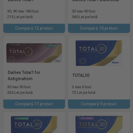
30, 90 sau 180 buc
30 sau 90 buc
215 Lei pe lună
360 Lei pe lună
Compară 12 prețuri
Compară 10 prețuri
Dailies Total1 for
TOTAL30
Astigmatism
30 sau 90 buc
3 sau 6 buc
326 Lei pe lună
72 Lei pe lună
Compară 11 prețuri
Compară 9 prețuri