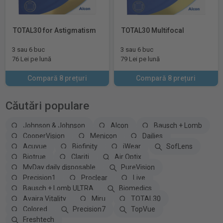
TOTAL30 for Astigmatism
TOTAL30 Multifocal
3 sau 6 buc
3 sau 6 buc
76 Lei pe lună
79 Lei pe lună
Compară 8 prețuri
Compară 8 prețuri
Căutări populare
Johnson & Johnson
Alcon
Bausch + Lomb
CooperVision
Menicon
Dailies
Acuvue
Biofinity
iWear
SofLens
Biotrue
Clariti
Air Optix
MyDay daily disposable
PureVision
Precision1
Proclear
Live
Bausch + Lomb ULTRA
Biomedics
Avaira Vitality
Miru
TOTAL30
Colored
Precision7
TopVue
Freshtech