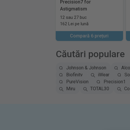
Precision7 for
Astigmatism
12 sau 27 buc
162 Lei pe lună
Compară 6 prețuri
Căutări populare
Johnson & Johnson
Alc
Biofinity
iWear
So
PureVision
Precision1
Miru
TOTAL30
Co