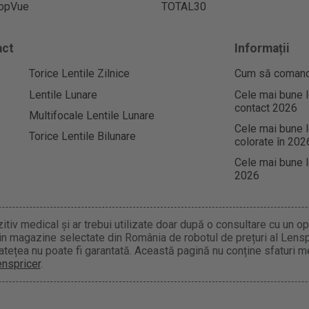
opVue
TOTAL30
act
Informații
Torice Lentile Zilnice
Cum să comandaț
Lentile Lunare
Cele mai bune l
contact 2026
Multifocale Lentile Lunare
Cele mai bune l
Torice Lentile Bilunare
colorate în 202
Cele mai bune l
2026
tiv medical și ar trebui utilizate doar după o consultare cu un opti
 din magazine selectate din România de robotul de prețuri al Lens
atețea nu poate fi garantată. Această pagină nu conține sfaturi me
enspricer
.