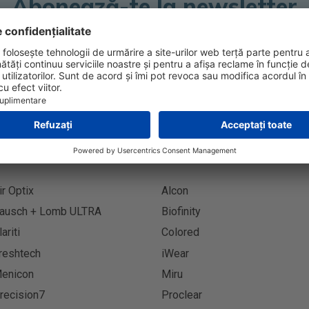
Abonează-te la newsletter
Abonează
ir Optix
Alcon
ausch + Lomb ULTRA
Biofinity
lariti
Colored
reshtech
iWear
enicon
Miru
recision7
Proclear