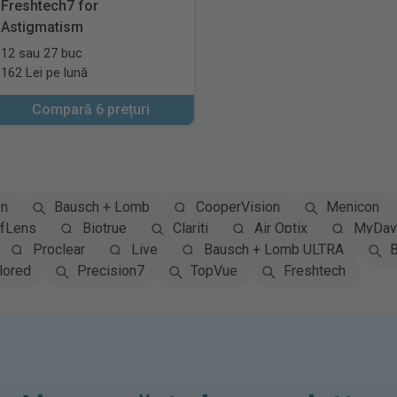
Freshtech7 for
Astigmatism
12 sau 27 buc
162 Lei pe lună
Compară 6 prețuri
on
Bausch + Lomb
CooperVision
Menicon
fLens
Biotrue
Clariti
Air Optix
MyDay 
Proclear
Live
Bausch + Lomb ULTRA
B
lored
Precision7
TopVue
Freshtech