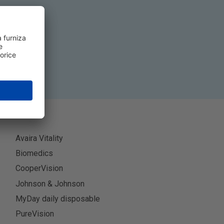
-te
Avaira Vitality
Biomedics
CooperVision
Johnson & Johnson
MyDay daily disposable
PureVision