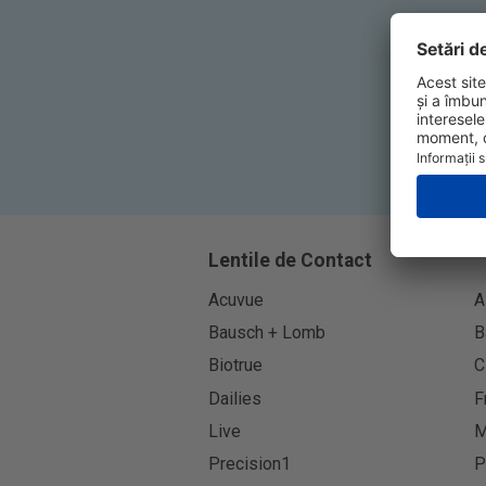
Lentile de Contact
Acuvue
A
Bausch + Lomb
B
Biotrue
C
Dailies
F
Live
M
Precision1
P