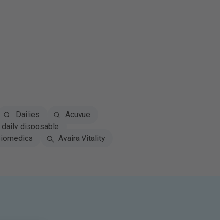
Dailies
Acuvue
daily disposable
iomedics
Avaira Vitality