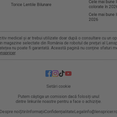
Cele mai bune l
Torice Lentile Bilunare
colorate în 202
Cele mai bune l
2026
tiv medical și ar trebui utilizate doar după o consultare cu un opti
 din magazine selectate din România de robotul de prețuri al Lens
atețea nu poate fi garantată. Această pagină nu conține sfaturi me
enspricer
.
Setări cookie
Putem câștiga un comision dacă folosiți unul
dintre linkurile noastre pentru a face o achiziție.
Despre noi
Știri
Informații
Confidențialitate
Legal
info@lenspricer.r