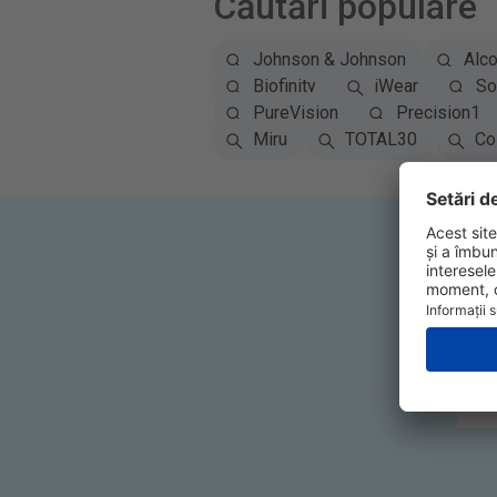
Căutări populare
Johnson & Johnson
Alc
Biofinity
iWear
So
PureVision
Precision1
Miru
TOTAL30
Co