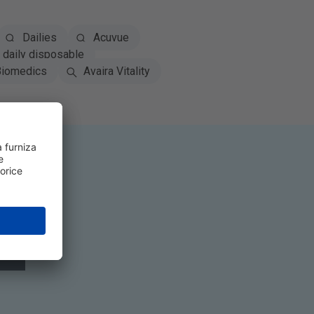
Dailies
Acuvue
daily disposable
iomedics
Avaira Vitality
-te