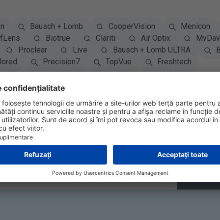
on
Bausch + Lomb
CooperVision
Menicon
fLens
Biotrue
Clariti
Air Optix
MyDay 
Proclear
Live
Bausch + Lomb ULTRA
B
lored
Precision7
TopVue
Freshtech
Abonează-te la newsletter
Abonează