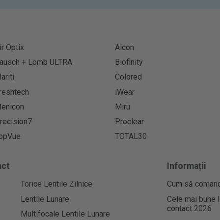
ir Optix
Alcon
ausch + Lomb ULTRA
Biofinity
lariti
Colored
reshtech
iWear
enicon
Miru
recision7
Proclear
opVue
TOTAL30
act
Informații
Torice Lentile Zilnice
Cum să comandaț
Lentile Lunare
Cele mai bune l
contact 2026
Multifocale Lentile Lunare