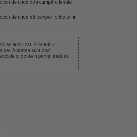
ocuri de unde poți cumpăra lentile
6
ocuri de unde să cumperi ochelari în
cian autorizat. Prețurile și
pricer. Acestea sunt doar
dicale și poate fi parțial tradusă
o