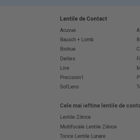
Lentile de Contact
Acuvue
A
Bausch + Lomb
B
Biotrue
C
Dailies
F
Live
M
Precision1
P
SofLens
T
Cele mai ieftine lentile de cont
Lentile Zilnice
Multifocale Lentile Zilnice
Torice Lentile Lunare