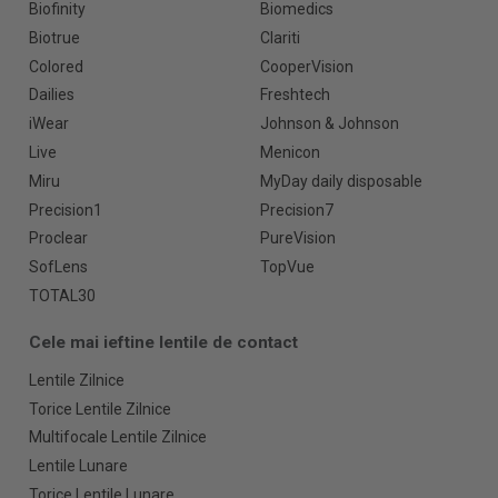
Biofinity
Biomedics
Biotrue
Clariti
Colored
CooperVision
Dailies
Freshtech
iWear
Johnson & Johnson
Live
Menicon
Miru
MyDay daily disposable
Precision1
Precision7
Proclear
PureVision
SofLens
TopVue
TOTAL30
Cele mai ieftine lentile de contact
Lentile Zilnice
Torice Lentile Zilnice
Multifocale Lentile Zilnice
Lentile Lunare
Torice Lentile Lunare