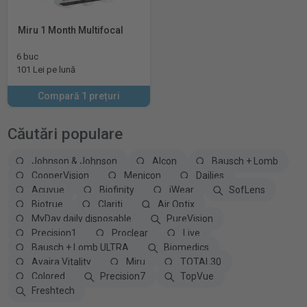
Miru 1 Month Multifocal
6 buc
101 Lei pe lună
Compară 1 prețuri
Căutări populare
Johnson & Johnson
Alcon
Bausch + Lomb
CooperVision
Menicon
Dailies
Acuvue
Biofinity
iWear
SofLens
Biotrue
Clariti
Air Optix
MyDay daily disposable
PureVision
Precision1
Proclear
Live
Bausch + Lomb ULTRA
Biomedics
Avaira Vitality
Miru
TOTAL30
Colored
Precision7
TopVue
Freshtech