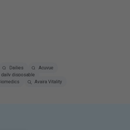
Dailies
Acuvue
daily disposable
iomedics
Avaira Vitality