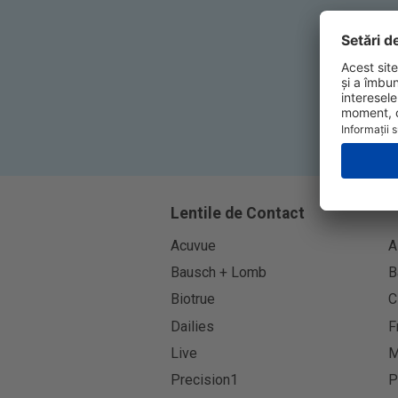
Lentile de Contact
Acuvue
A
Bausch + Lomb
B
Biotrue
C
Dailies
F
Live
M
Precision1
P