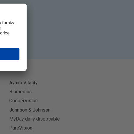
-te
Avaira Vitality
Biomedics
CooperVision
Johnson & Johnson
MyDay daily disposable
PureVision