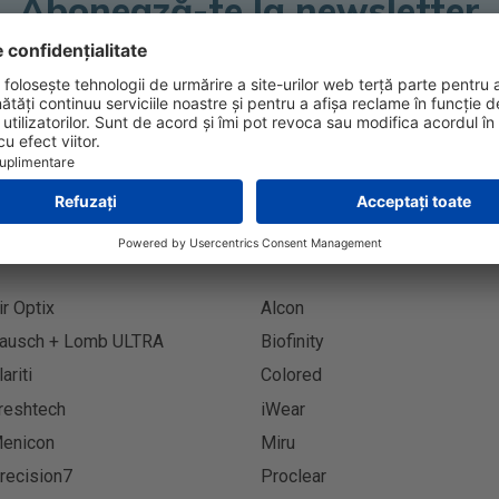
Abonează-te la newsletter
Abonează
ir Optix
Alcon
ausch + Lomb ULTRA
Biofinity
lariti
Colored
reshtech
iWear
enicon
Miru
recision7
Proclear