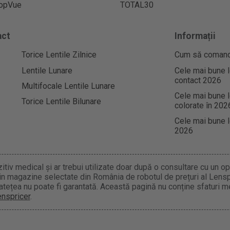
opVue
TOTAL30
act
Informații
Torice Lentile Zilnice
Cum să comandaț
Lentile Lunare
Cele mai bune l
contact 2026
Multifocale Lentile Lunare
Cele mai bune l
Torice Lentile Bilunare
colorate în 202
Cele mai bune l
2026
tiv medical și ar trebui utilizate doar după o consultare cu un opti
 din magazine selectate din România de robotul de prețuri al Lens
atețea nu poate fi garantată. Această pagină nu conține sfaturi me
enspricer
.