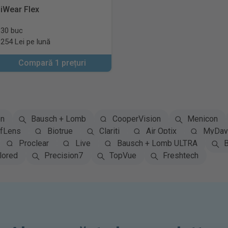
iWear Flex
30 buc
254 Lei pe lună
Compară 1 prețuri
on
Bausch + Lomb
CooperVision
Menicon
fLens
Biotrue
Clariti
Air Optix
MyDay 
Proclear
Live
Bausch + Lomb ULTRA
B
lored
Precision7
TopVue
Freshtech