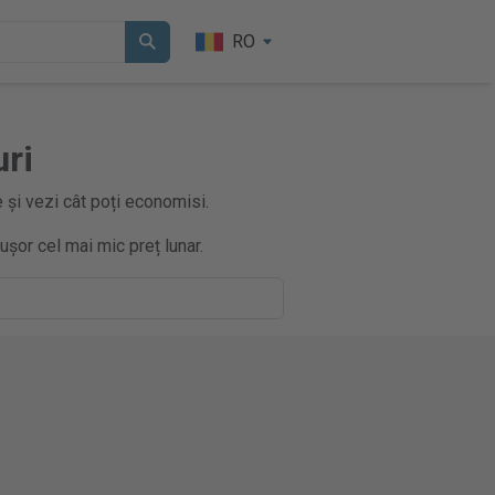
RO
uri
 și vezi cât poți economisi.
ușor cel mai mic preț lunar.