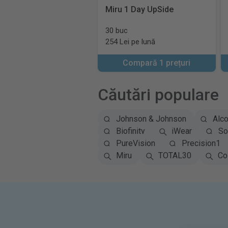
Miru 1 Day UpSide
30 buc
254 Lei pe lună
Compară 1 prețuri
Căutări populare
Johnson & Johnson
Alc
Biofinity
iWear
So
PureVision
Precision1
Miru
TOTAL30
Co