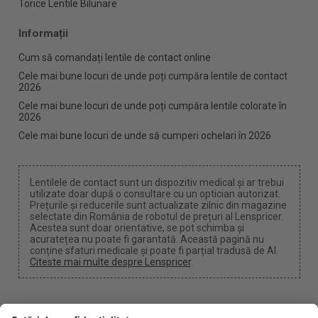
Torice Lentile Bilunare
Informații
Cum să comandați lentile de contact online
Cele mai bune locuri de unde poți cumpăra lentile de contact
2026
Cele mai bune locuri de unde poți cumpăra lentile colorate în
2026
Cele mai bune locuri de unde să cumperi ochelari în 2026
Lentilele de contact sunt un dispozitiv medical și ar trebui
utilizate doar după o consultare cu un optician autorizat.
Prețurile și reducerile sunt actualizate zilnic din magazine
selectate din România de robotul de prețuri al Lenspricer.
Acestea sunt doar orientative, se pot schimba și
acuratețea nu poate fi garantată. Această pagină nu
conține sfaturi medicale și poate fi parțial tradusă de AI.
Citeste mai multe despre Lenspricer
.