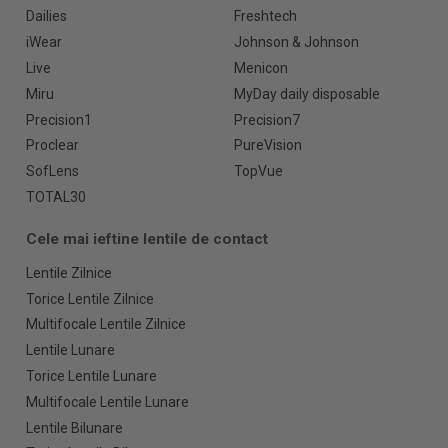
Dailies
Freshtech
iWear
Johnson & Johnson
Live
Menicon
Miru
MyDay daily disposable
Precision1
Precision7
Proclear
PureVision
SofLens
TopVue
TOTAL30
Cele mai ieftine lentile de contact
Lentile Zilnice
Torice Lentile Zilnice
Multifocale Lentile Zilnice
Lentile Lunare
Torice Lentile Lunare
Multifocale Lentile Lunare
Lentile Bilunare