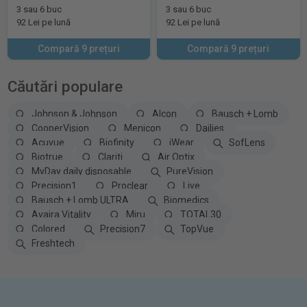
3 sau 6 buc
3 sau 6 buc
92 Lei pe lună
92 Lei pe lună
Compară 9 prețuri
Compară 9 prețuri
Căutări populare
Johnson & Johnson
Alcon
Bausch + Lomb
CooperVision
Menicon
Dailies
Acuvue
Biofinity
iWear
SofLens
Biotrue
Clariti
Air Optix
MyDay daily disposable
PureVision
Precision1
Proclear
Live
Bausch + Lomb ULTRA
Biomedics
Avaira Vitality
Miru
TOTAL30
Colored
Precision7
TopVue
Freshtech