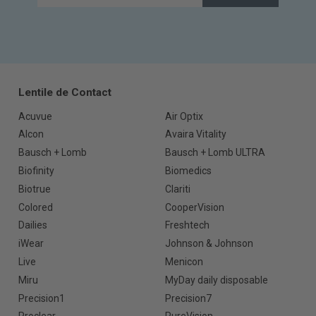
Lentile de Contact
Acuvue
Air Optix
Alcon
Avaira Vitality
Bausch + Lomb
Bausch + Lomb ULTRA
Biofinity
Biomedics
Biotrue
Clariti
Colored
CooperVision
Dailies
Freshtech
iWear
Johnson & Johnson
Live
Menicon
Miru
MyDay daily disposable
Precision1
Precision7