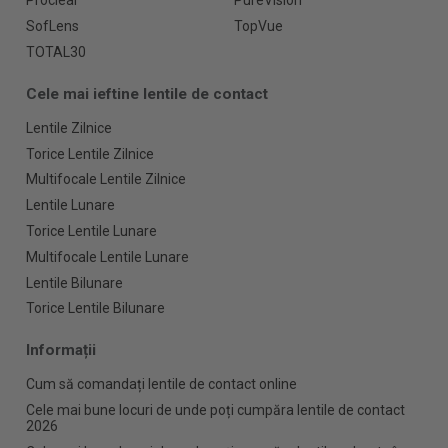
Proclear
PureVision
SofLens
TopVue
TOTAL30
Cele mai ieftine lentile de contact
Lentile Zilnice
Torice Lentile Zilnice
Multifocale Lentile Zilnice
Lentile Lunare
Torice Lentile Lunare
Multifocale Lentile Lunare
Lentile Bilunare
Torice Lentile Bilunare
Informații
Cum să comandați lentile de contact online
Cele mai bune locuri de unde poți cumpăra lentile de contact
2026