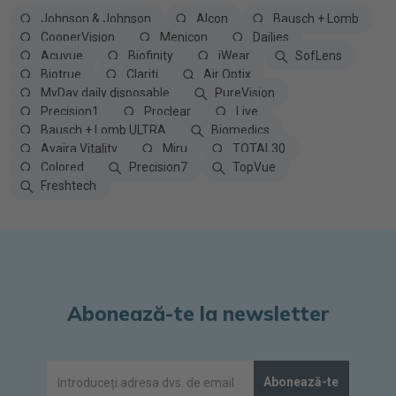
Johnson & Johnson
Alcon
Bausch + Lomb
CooperVision
Menicon
Dailies
Acuvue
Biofinity
iWear
SofLens
Biotrue
Clariti
Air Optix
MyDay daily disposable
PureVision
Precision1
Proclear
Live
Bausch + Lomb ULTRA
Biomedics
Avaira Vitality
Miru
TOTAL30
Colored
Precision7
TopVue
Freshtech
Abonează-te la newsletter
Abonează-te