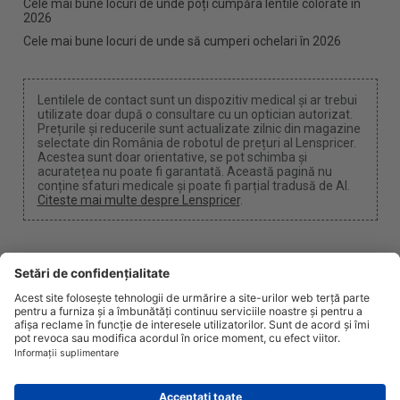
Cele mai bune locuri de unde poți cumpăra lentile colorate în
2026
Cele mai bune locuri de unde să cumperi ochelari în 2026
Lentilele de contact sunt un dispozitiv medical și ar trebui
utilizate doar după o consultare cu un optician autorizat.
Prețurile și reducerile sunt actualizate zilnic din magazine
selectate din România de robotul de prețuri al Lenspricer.
Acestea sunt doar orientative, se pot schimba și
acuratețea nu poate fi garantată. Această pagină nu
conține sfaturi medicale și poate fi parțial tradusă de AI.
Citeste mai multe despre Lenspricer
.
Setări cookie
Putem câștiga un comision dacă folosiți unul dintre
linkurile noastre pentru a face o achiziție.
Despre noi
Știri
Informații
Confidențialitate
Legal