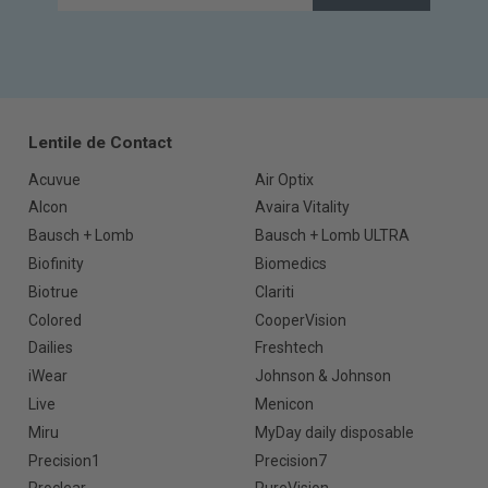
Lentile de Contact
Acuvue
Air Optix
Alcon
Avaira Vitality
Bausch + Lomb
Bausch + Lomb ULTRA
Biofinity
Biomedics
Biotrue
Clariti
Colored
CooperVision
Dailies
Freshtech
iWear
Johnson & Johnson
Live
Menicon
Miru
MyDay daily disposable
Precision1
Precision7