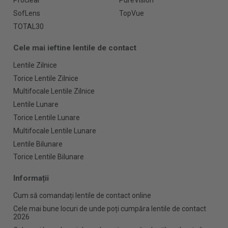
Proclear
PureVision
SofLens
TopVue
TOTAL30
Cele mai ieftine lentile de contact
Lentile Zilnice
Torice Lentile Zilnice
Multifocale Lentile Zilnice
Lentile Lunare
Torice Lentile Lunare
Multifocale Lentile Lunare
Lentile Bilunare
Torice Lentile Bilunare
Informații
Cum să comandați lentile de contact online
Cele mai bune locuri de unde poți cumpăra lentile de contact
2026