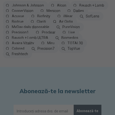
Johnson & Johnson
Alcon
Bausch + Lomb
CooperVision
Menicon
Dailies
Acuvue
Biofinity
iWear
SofLens
Biotrue
Clariti
Air Optix
MyDay daily disposable
PureVision
Precision1
Proclear
Live
Bausch + Lomb ULTRA
Biomedics
Avaira Vitality
Miru
TOTAL30
Colored
Precision7
TopVue
Freshtech
Abonează-te la newsletter
Abonează-te