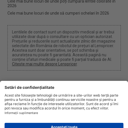
Cele mai bune locuri de unde poți cumpăra lentile colorate în
2026
Cele mai bune locuri de unde să cumperi ochelari în 2026
Lentilele de contact sunt un dispozitiv medical și ar trebui
utilizate doar după o consultare cu un optician autorizat.
Prețurile și reducerile sunt actualizate zilnic din magazine
selectate din România de robotul de prețuri al Lenspricer.
Acestea sunt doar orientative, se pot schimba și
acuratețea nu poate fi garantată. Această pagină nu
conține sfaturi medicale și poate fi parțial tradusă de AI.
Citeste mai multe despre Lenspricer
.
Setări cookie
Putem câștiga un comision dacă folosiți unul dintre
linkurile noastre pentru a face o achiziție.
Despre noi
Știri
Informații
Confidențialitate
Legal