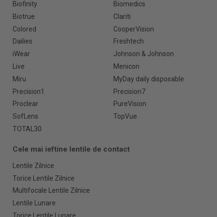
Biofinity
Biomedics
Biotrue
Clariti
Colored
CooperVision
Dailies
Freshtech
iWear
Johnson & Johnson
Live
Menicon
Miru
MyDay daily disposable
Precision1
Precision7
Proclear
PureVision
SofLens
TopVue
TOTAL30
Cele mai ieftine lentile de contact
Lentile Zilnice
Torice Lentile Zilnice
Multifocale Lentile Zilnice
Lentile Lunare
Torice Lentile Lunare