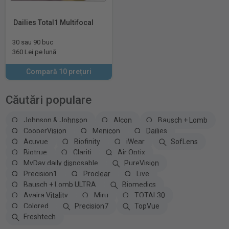
Dailies Total1 Multifocal
30 sau 90 buc
360 Lei pe lună
Compară 10 prețuri
Căutări populare
Johnson & Johnson
Alcon
Bausch + Lomb
CooperVision
Menicon
Dailies
Acuvue
Biofinity
iWear
SofLens
Biotrue
Clariti
Air Optix
MyDay daily disposable
PureVision
Precision1
Proclear
Live
Bausch + Lomb ULTRA
Biomedics
Avaira Vitality
Miru
TOTAL30
Colored
Precision7
TopVue
Freshtech