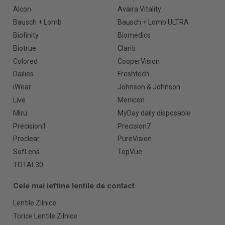
Alcon
Avaira Vitality
Bausch + Lomb
Bausch + Lomb ULTRA
Biofinity
Biomedics
Biotrue
Clariti
Colored
CooperVision
Dailies
Freshtech
iWear
Johnson & Johnson
Live
Menicon
Miru
MyDay daily disposable
Precision1
Precision7
Proclear
PureVision
SofLens
TopVue
TOTAL30
Cele mai ieftine lentile de contact
Lentile Zilnice
Torice Lentile Zilnice