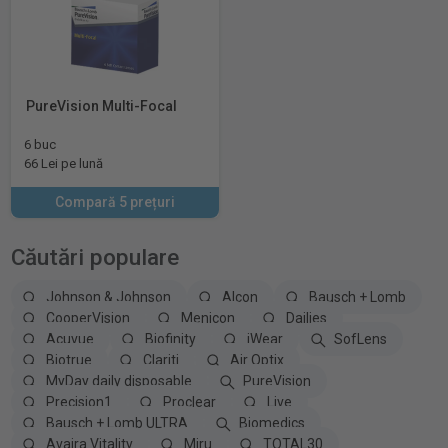
PureVision Multi-Focal
6 buc
66 Lei pe lună
Compară 5 prețuri
Căutări populare
Johnson & Johnson
Alcon
Bausch + Lomb
CooperVision
Menicon
Dailies
Acuvue
Biofinity
iWear
SofLens
Biotrue
Clariti
Air Optix
MyDay daily disposable
PureVision
Precision1
Proclear
Live
Bausch + Lomb ULTRA
Biomedics
Avaira Vitality
Miru
TOTAL30