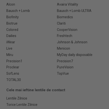
Alcon
Avaira Vitality
Bausch + Lomb
Bausch + Lomb ULTRA
Biofinity
Biomedics
Biotrue
Clariti
Colored
CooperVision
Dailies
Freshtech
iWear
Johnson & Johnson
Live
Menicon
Miru
MyDay daily disposable
Precision1
Precision7
Proclear
PureVision
SofLens
TopVue
TOTAL30
Cele mai ieftine lentile de contact
Lentile Zilnice
Torice Lentile Zilnice