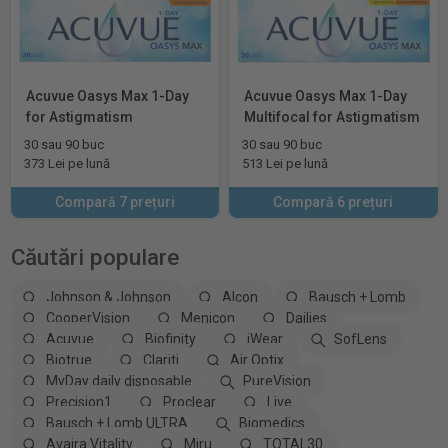
Acuvue Oasys Max 1-Day
Acuvue Oasys Max 1-Day
for Astigmatism
Multifocal for Astigmatism
30 sau 90 buc
30 sau 90 buc
373 Lei pe lună
513 Lei pe lună
Compară 7 prețuri
Compară 6 prețuri
Căutări populare
Johnson & Johnson
Alcon
Bausch + Lomb
CooperVision
Menicon
Dailies
Acuvue
Biofinity
iWear
SofLens
Biotrue
Clariti
Air Optix
MyDay daily disposable
PureVision
Precision1
Proclear
Live
Bausch + Lomb ULTRA
Biomedics
Avaira Vitality
Miru
TOTAL30