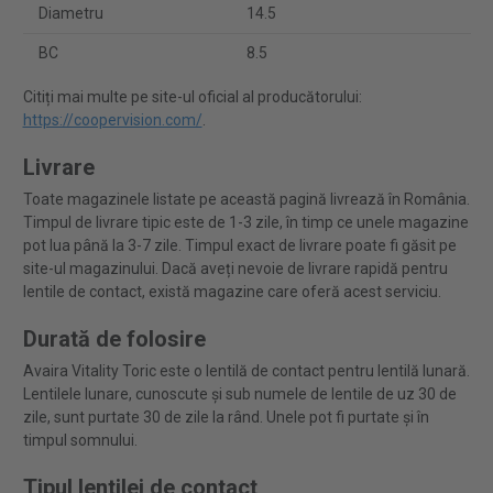
Diametru
14.5
BC
8.5
Citiți mai multe pe site-ul oficial al producătorului:
https://coopervision.com/
.
Livrare
Toate magazinele listate pe această pagină livrează în România.
Timpul de livrare tipic este de 1-3 zile, în timp ce unele magazine
pot lua până la 3-7 zile. Timpul exact de livrare poate fi găsit pe
site-ul magazinului. Dacă aveți nevoie de livrare rapidă pentru
lentile de contact, există magazine care oferă acest serviciu.
Durată de folosire
Avaira Vitality Toric este o lentilă de contact pentru lentilă lunară.
Lentilele lunare, cunoscute și sub numele de lentile de uz 30 de
zile, sunt purtate 30 de zile la rând. Unele pot fi purtate și în
timpul somnului.
Tipul lentilei de contact