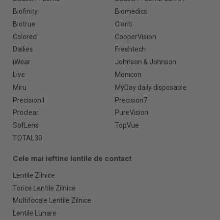
Biofinity
Biomedics
Biotrue
Clariti
Colored
CooperVision
Dailies
Freshtech
iWear
Johnson & Johnson
Live
Menicon
Miru
MyDay daily disposable
Precision1
Precision7
Proclear
PureVision
SofLens
TopVue
TOTAL30
Cele mai ieftine lentile de contact
Lentile Zilnice
Torice Lentile Zilnice
Multifocale Lentile Zilnice
Lentile Lunare