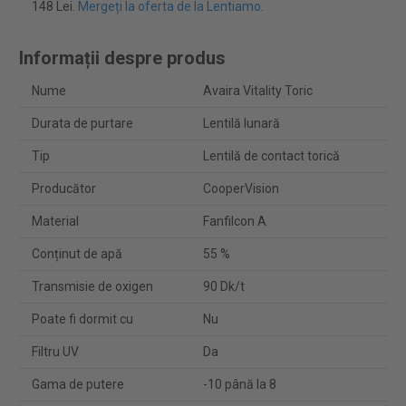
148 Lei.
Mergeți la oferta de la Lentiamo
.
Informații despre produs
Nume
Avaira Vitality Toric
Durata de purtare
Lentilă lunară
Tip
Lentilă de contact torică
Producător
CooperVision
Material
Fanfilcon A
Conținut de apă
55 %
Transmisie de oxigen
90 Dk/t
Poate fi dormit cu
Nu
Filtru UV
Da
Gama de putere
-10 până la 8