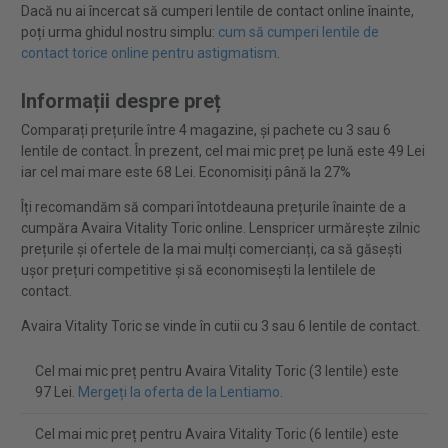
Dacă nu ai încercat să cumperi lentile de contact online înainte,
poți urma ghidul nostru simplu:
cum să cumperi lentile de
contact torice online pentru astigmatism
.
Informații despre preț
Comparați prețurile între 4 magazine, și pachete cu 3 sau 6
lentile de contact. În prezent, cel mai mic preț pe lună este 49 Lei
iar cel mai mare este 68 Lei. Economisiți până la 27%
Îți recomandăm să compari întotdeauna prețurile înainte de a
cumpăra Avaira Vitality Toric online. Lenspricer urmărește zilnic
prețurile și ofertele de la mai mulți comercianți, ca să găsești
ușor prețuri competitive și să economisești la lentilele de
contact.
Avaira Vitality Toric se vinde în cutii cu 3 sau 6 lentile de contact.
Cel mai mic preț pentru Avaira Vitality Toric (3 lentile) este
97 Lei.
Mergeți la oferta de la Lentiamo
.
Cel mai mic preț pentru Avaira Vitality Toric (6 lentile) este