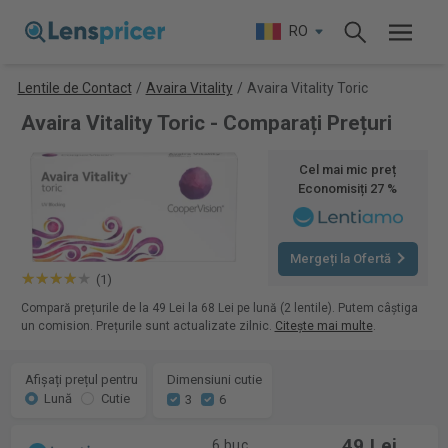
RO
Lentile de Contact
/
Avaira Vitality
/
Avaira Vitality Toric
Avaira Vitality Toric - Comparați Prețuri
Cel mai mic preț
Economisiți 27 %
Mergeți la Ofertă
(1)
Compară prețurile de la 49 Lei la 68 Lei pe lună (2 lentile). Putem câștiga
un comision. Prețurile sunt actualizate zilnic.
Citește mai multe
.
Afișați prețul pentru
Dimensiuni cutie
Lună
Cutie
3
6
49 Lei
6 buc