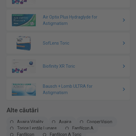
Air Optix Plus Hydraglyde for
Astigmatism
SofLens Toric
Biofinity XR Toric
Bausch + Lomb ULTRA for
Astigmatism
Alte căutări
Avaira Vitality
Avaira
CooperVision
Torice Lentile Lunare
Fanfilcon A
Fanfilcon
Fanfilcon A Toric