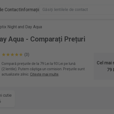
 de Contact
Informații
Optix Night and Day Aqua
Day Aqua - Comparați Prețuri
(3)
Cel mai 
Compară prețurile de la 79 Lei la 93 Lei pe lună
(2 lentile). Putem câștiga un comision. Prețurile sunt
79 
actualizate zilnic.
Citește mai multe
.
i cutie
6