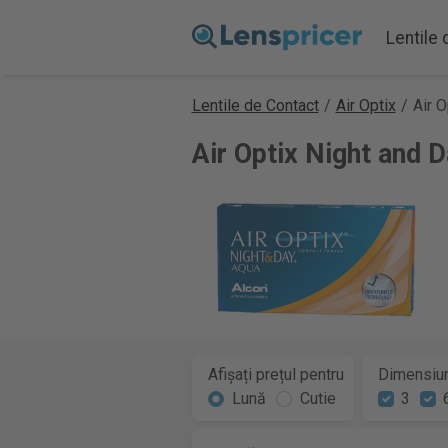
Lentile
Lentile de Contact
/
Air Optix
/
Air 
Air Optix Night and 
Afișați prețul pentru
Dimensiun
Lună
Cutie
3