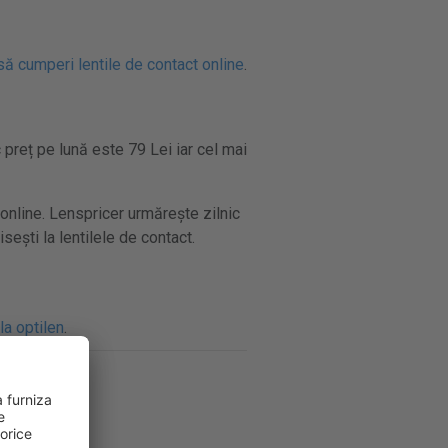
ă cumperi lentile de contact online
.
 preț pe lună este 79 Lei iar cel mai
online. Lenspricer urmărește zilnic
sești la lentilele de contact.
la optilen
.
la optilen
.