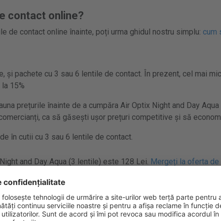
e contact online?
le de contact online înainte, poți urma ghidul nostru simplu:
cum s
, și pachete cu 3 sau 6 lentile de contact. În prezent, cel mai mic
 la 15%
na prețurile înainte de a cumpăra Air Optix Night and Day Aqua 
i comercianți, ca să găsești ușor prețuri competitive și să economi
e în cutii cu 3 sau 6 lentile de contact.
 Night and Day Aqua (3 lentile) este 128 Lei.
Mergeți la oferta de 
 Night and Day Aqua (6 lentile) este 237 Lei.
Mergeți la oferta de 