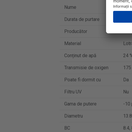
Nume
Air 
Durata de purtare
Lent
Producător
Alc
Material
Lotr
Conținut de apă
24 
Transmisie de oxigen
175
Poate fi dormit cu
Da
Filtru UV
Nu
Gama de putere
-10 
Diametru
13.8
BC
8.4,