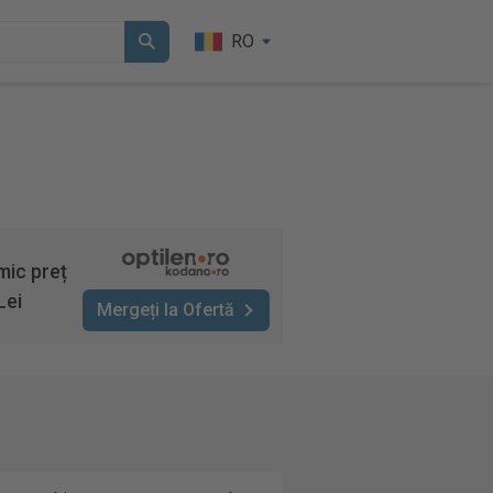
RO
mic preț
Lei
Mergeți la Ofertă