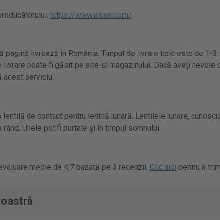
 producătorului:
https://www.alcon.com/
.
 pagină livrează în România. Timpul de livrare tipic este de 1-3 
 livrare poate fi găsit pe site-ul magazinului. Dacă aveți nevoie d
 acest serviciu.
lentilă de contact pentru lentilă lunară. Lentilele lunare, cunosc
a rând. Unele pot fi purtate și în timpul somnului.
 evaluare medie de 4,7 bazată pe 3 recenzii.
Clic aici
pentru a trim
voastră