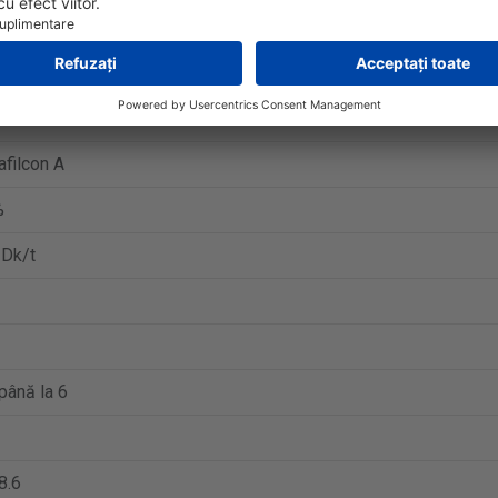
Optix Night and Day Aqua
ilă lunară
on
afilcon A
%
 Dk/t
până la 6
 8.6