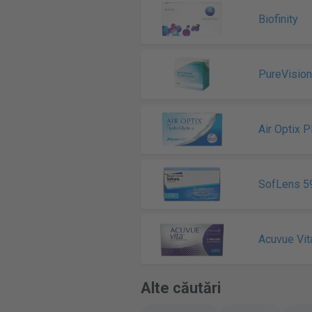
Biofinity
PureVisio
Air Optix 
SofLens 5
Acuvue Vit
Alte căutări