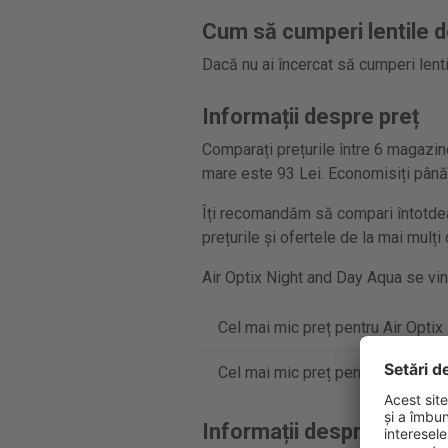
Cum să cumperi lentile d
Dacă nu ai încercat să cumperi lenti
Informații despre preț
Comparați prețurile între 6 magazine
mare este 93 Lei. Economisiți până
Îți recomandăm să compari întotdeau
prețurile și ofertele de la mai mulț
Air Optix Night and Day Aqua se vind
Cel mai mic preț pentru Air Optix
Cel mai mic preț pentru Air Optix
Informații despre produs